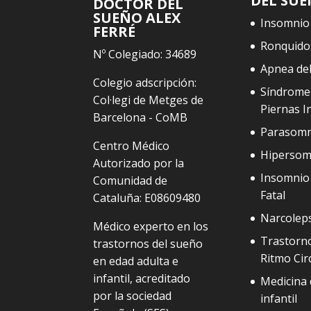
DEL SU
DOCTOR DEL
SUEÑO ALEX
Insomnio
FERRÉ
Ronquido
Nº Colegiado: 34689
Apnea de
Colegio adscripción:
Síndrome
Col·legi de Metges de
Piernas I
Barcelona - CoMB
Parasomn
Centro Médico
Hipersom
Autorizado por la
Insomnio 
Comunidad de
Fatal
Cataluña: E08609480
Narcolep
Médico experto en los
Trastorno
trastornos del sueño
Ritmo Cir
en edad adulta e
infantil, acreditado
Medicina 
por la sociedad
infantil