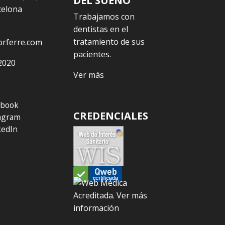
DEL SUEÑO
celona
Trabajamos con
dentistas en el
tratamiento de sus
orferre.com
pacientes.
2020
Ver más
ebook
CREDENCIALES
agram
kedIn