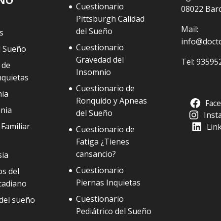
EÑO
Cuestionario
08022 Bar
Pittsburgh Calidad
Mail:
del Sueño
s
info@doct
Cuestionario
l Sueño
Gravedad del
Tel:
93595
 de
Insomnio
nquietas
Cuestionario de
ia
Ronquido y Apneas
Fac
nia
del Sueño
Inst
Familiar
Lin
Cuestionario de
Fatiga ¿Tienes
cansancio?
sia
Cuestionario
s del
Piernas Inquietas
cadiano
Cuestionario
del sueño
Pediátrico del Sueño