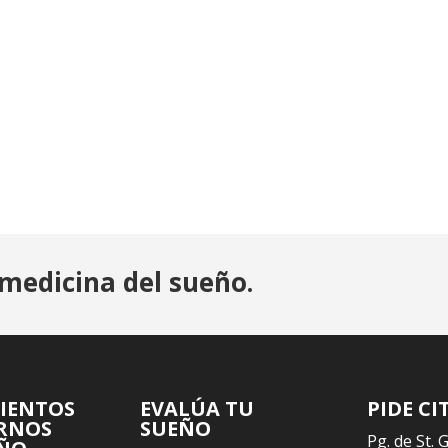
medicina del sueño.
IENTOS
EVALÚA TU
PIDE CI
RNOS
SUEÑO
Pg. de St. 