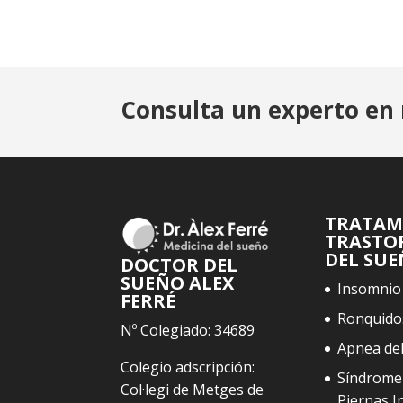
Consulta un experto en 
TRATAM
TRASTO
DEL SU
DOCTOR DEL
SUEÑO ALEX
Insomnio
FERRÉ
Ronquido
Nº Colegiado: 34689
Apnea de
Colegio adscripción:
Síndrome
Col·legi de Metges de
Piernas I