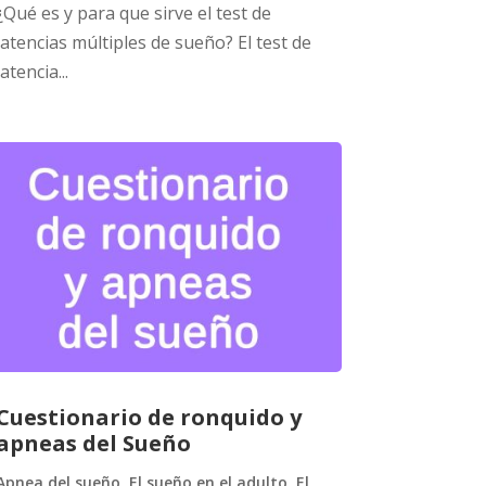
¿Qué es y para que sirve el test de
latencias múltiples de sueño? El test de
latencia...
Cuestionario de ronquido y
apneas del Sueño
Apnea del sueño
,
El sueño en el adulto
,
El