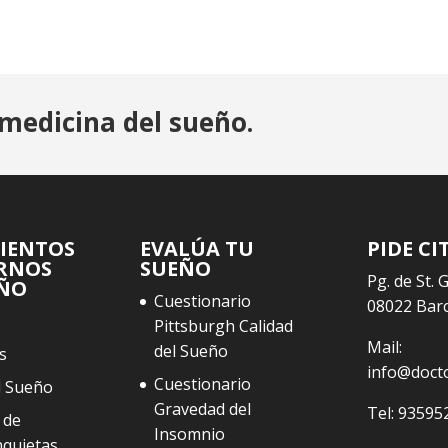
medicina del sueño.
IENTOS
EVALÚA TU
PIDE CI
RNOS
SUEÑO
Pg. de St. 
EÑO
Cuestionario
08022 Bar
Pittsburgh Calidad
Mail:
del Sueño
s
info@doct
Cuestionario
l Sueño
Gravedad del
Tel:
93595
 de
Insomnio
nquietas