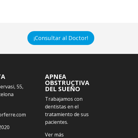
¡Consultar al Doctor!
TA
APNEA
OBSTRUCTIVA
Gervasi, 55,
DEL SUEÑO
celona
Trabajamos con
dentistas en el
tratamiento de sus
orferre.com
pacientes.
2020
Ver más