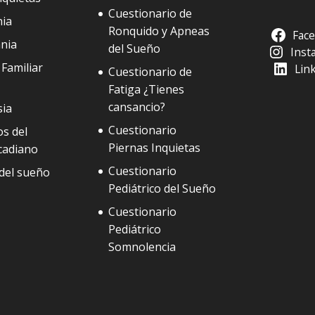
Cuestionario de
ia
Ronquido y Apneas
Fac
nia
del Sueño
Inst
Familiar
Lin
Cuestionario de
Fatiga ¿Tienes
cansancio?
sia
Cuestionario
s del
Piernas Inquietas
cadiano
Cuestionario
del sueño
Pediátrico del Sueño
Cuestionario
Pediátrico
Somnolencia