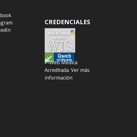
ebook
CREDENCIALES
agram
kedIn