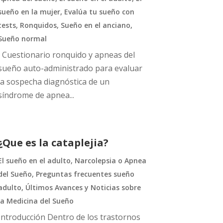
sueño en la mujer
,
Evalúa tu sueño con
tests
,
Ronquidos
,
Sueño en el anciano
,
Sueño normal
Cuestionario ronquido y apneas del
sueño auto-administrado para evaluar
la sospecha diagnóstica de un
síndrome de apnea...
¿Que es la cataplejia?
El sueño en el adulto
,
Narcolepsia o Apnea
del Sueño
,
Preguntas frecuentes sueño
adulto
,
Últimos Avances y Noticias sobre
la Medicina del Sueño
Introducción Dentro de los trastornos