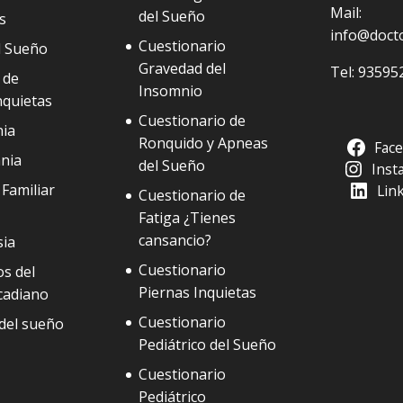
Mail:
del Sueño
s
info@doct
Cuestionario
l Sueño
Gravedad del
Tel:
93595
 de
Insomnio
nquietas
Cuestionario de
ia
Ronquido y Apneas
Fac
nia
del Sueño
Inst
Familiar
Lin
Cuestionario de
Fatiga ¿Tienes
cansancio?
sia
Cuestionario
s del
Piernas Inquietas
cadiano
Cuestionario
del sueño
Pediátrico del Sueño
Cuestionario
Pediátrico