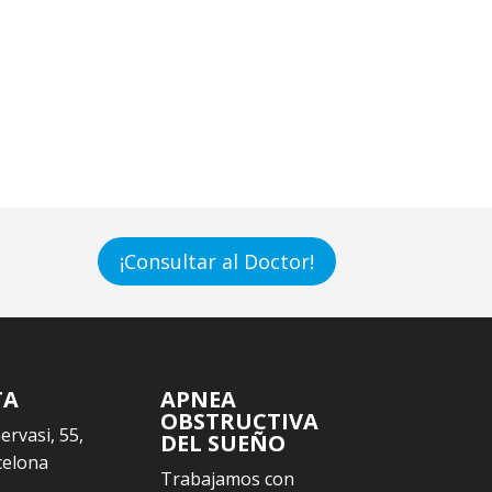
¡Consultar al Doctor!
TA
APNEA
OBSTRUCTIVA
Gervasi, 55,
DEL SUEÑO
celona
Trabajamos con