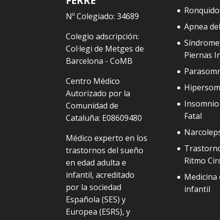
FERRÉ
Ronquido
Nº Colegiado: 34689
Apnea de
Colegio adscripción:
Síndrome
Col·legi de Metges de
Piernas I
Barcelona - CoMB
Parasomn
Centro Médico
Hipersom
Autorizado por la
Insomnio 
Comunidad de
Fatal
Cataluña: E08609480
Narcolep
Médico experto en los
Trastorno
trastornos del sueño
Ritmo Cir
en edad adulta e
infantil, acreditado
Medicina 
por la sociedad
infantil
Española (SES) y
Europea (ESRS), y