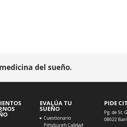
medicina del sueño.
IENTOS
EVALÚA TU
PIDE CI
RNOS
SUEÑO
Pg. de St. 
EÑO
Cuestionario
08022 Bar
Pittsburgh Calidad