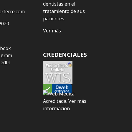
dentistas en el
tratamiento de sus
orferre.com
pacientes.
2020
Ver más
ebook
CREDENCIALES
agram
kedIn