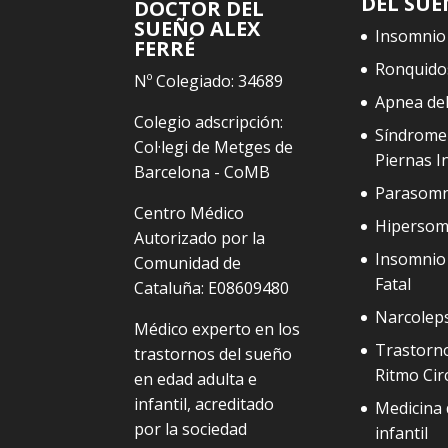
DEL SU
DOCTOR DEL
SUEÑO ALEX
Insomnio
FERRÉ
Ronquido
Nº Colegiado: 34689
Apnea de
Colegio adscripción:
Síndrome
Col·legi de Metges de
Piernas I
Barcelona - CoMB
Parasomn
Centro Médico
Hipersom
Autorizado por la
Insomnio 
Comunidad de
Fatal
Cataluña: E08609480
Narcolep
Médico experto en los
Trastorno
trastornos del sueño
Ritmo Cir
en edad adulta e
infantil, acreditado
Medicina 
por la sociedad
infantil