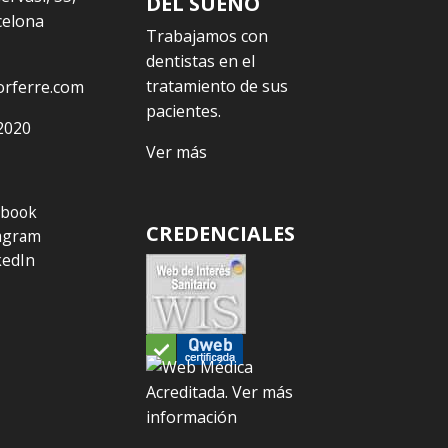
DEL SUEÑO
celona
Trabajamos con
dentistas en el
tratamiento de sus
orferre.com
pacientes.
2020
Ver más
ebook
CREDENCIALES
agram
kedIn