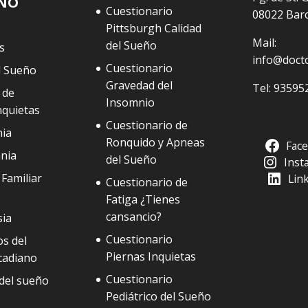
EÑO
Cuestionario
08022 Bar
Pittsburgh Calidad
Mail:
del Sueño
s
info@doct
Cuestionario
l Sueño
Gravedad del
Tel:
93595
 de
Insomnio
nquietas
Cuestionario de
ia
Ronquido y Apneas
Fac
nia
del Sueño
Inst
Familiar
Lin
Cuestionario de
Fatiga ¿Tienes
cansancio?
sia
Cuestionario
s del
Piernas Inquietas
cadiano
Cuestionario
del sueño
Pediátrico del Sueño