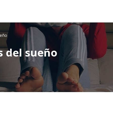
ueño
s del sueño