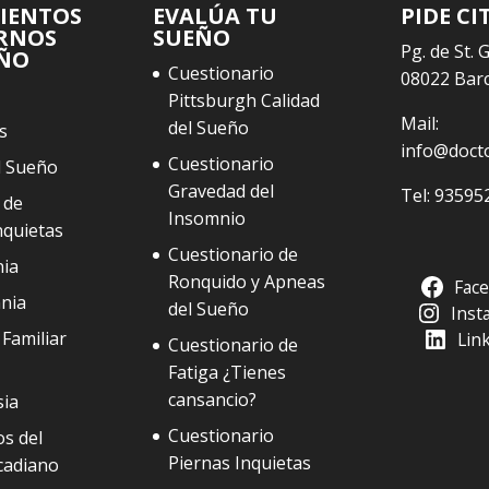
IENTOS
EVALÚA TU
PIDE CI
RNOS
SUEÑO
Pg. de St. 
EÑO
Cuestionario
08022 Bar
Pittsburgh Calidad
Mail:
del Sueño
s
info@doct
Cuestionario
l Sueño
Gravedad del
Tel:
93595
 de
Insomnio
nquietas
Cuestionario de
ia
Ronquido y Apneas
Fac
nia
del Sueño
Inst
Familiar
Lin
Cuestionario de
Fatiga ¿Tienes
cansancio?
sia
Cuestionario
s del
Piernas Inquietas
cadiano