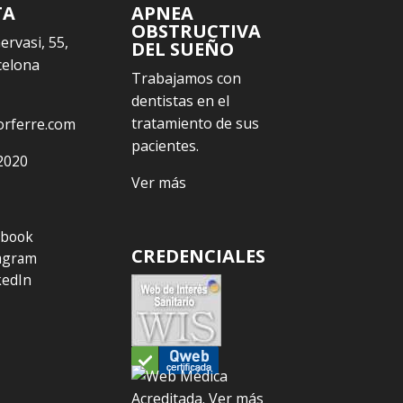
TA
APNEA
OBSTRUCTIVA
Gervasi, 55,
DEL SUEÑO
celona
Trabajamos con
dentistas en el
tratamiento de sus
orferre.com
pacientes.
2020
Ver más
ebook
CREDENCIALES
agram
kedIn