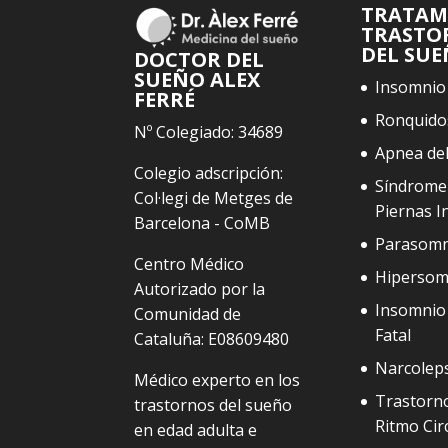
TRATAM
TRASTO
DEL SU
DOCTOR DEL
SUEÑO ALEX
Insomnio
FERRÉ
Ronquido
Nº Colegiado: 34689
Apnea de
Colegio adscripción:
Síndrome
Col·legi de Metges de
Piernas I
Barcelona - CoMB
Parasomn
Centro Médico
Hipersom
Autorizado por la
Insomnio 
Comunidad de
Fatal
Cataluña: E08609480
Narcolep
Médico experto en los
Trastorno
trastornos del sueño
Ritmo Cir
en edad adulta e