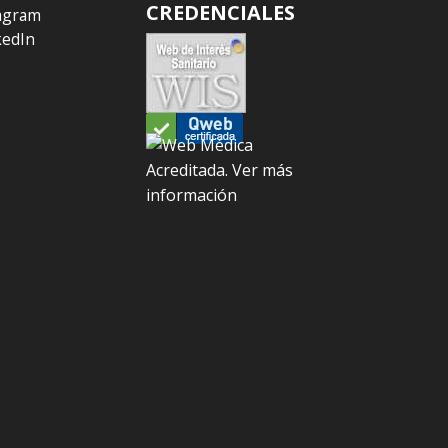
CREDENCIALES
agram
kedIn