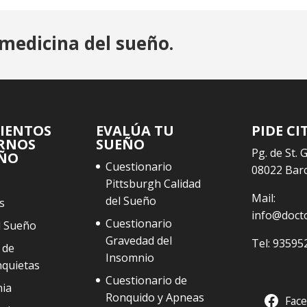
medicina del sueño.
IENTOS
EVALÚA TU
PIDE CI
RNOS
SUEÑO
Pg. de St. 
EÑO
Cuestionario
08022 Bar
Pittsburgh Calidad
Mail:
del Sueño
s
info@doct
Cuestionario
l Sueño
Gravedad del
Tel:
93595
 de
Insomnio
nquietas
Cuestionario de
ia
Ronquido y Apneas
Fac