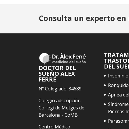
Consulta un experto en 
TRATAM
TRASTO
DEL SU
DOCTOR DEL
SUEÑO ALEX
Insomnio
FERRÉ
Ronquido
Nº Colegiado: 34689
Apnea de
Colegio adscripción:
Síndrome
Col·legi de Metges de
Piernas I
Barcelona - CoMB
Parasomn
Centro Médico