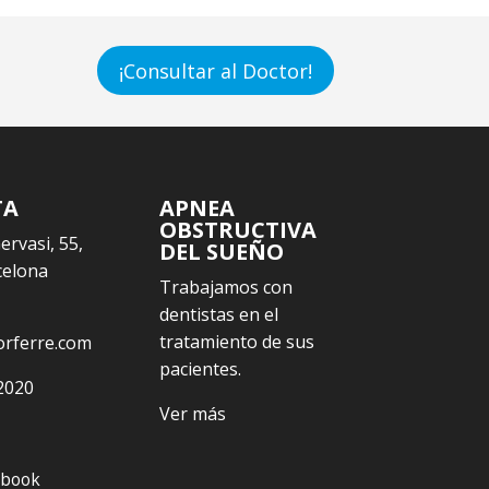
¡Consultar al Doctor!
TA
APNEA
OBSTRUCTIVA
Gervasi, 55,
DEL SUEÑO
celona
Trabajamos con
dentistas en el
tratamiento de sus
orferre.com
pacientes.
2020
Ver más
ebook