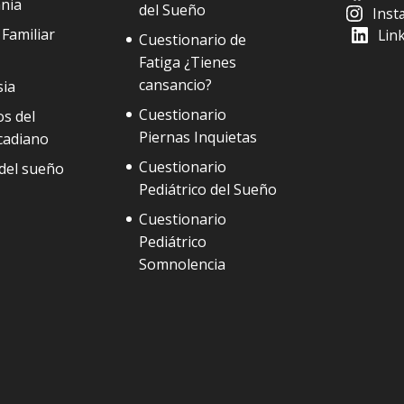
nia
del Sueño
Inst
Familiar
Lin
Cuestionario de
Fatiga ¿Tienes
cansancio?
sia
Cuestionario
s del
Piernas Inquietas
cadiano
Cuestionario
del sueño
Pediátrico del Sueño
Cuestionario
Pediátrico
Somnolencia