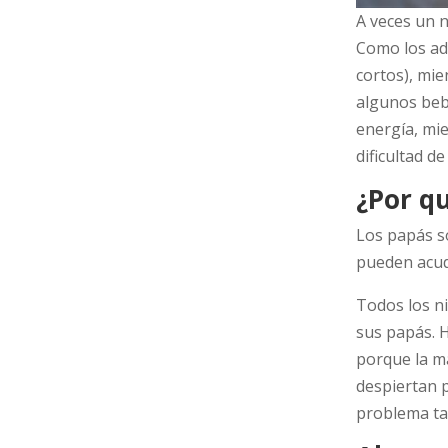
A veces un 
Como los ad
cortos), mie
algunos beb
energía, mie
dificultad d
¿Por qu
Los papás so
pueden acudi
Todos los n
sus papás. 
porque la ma
despiertan p
problema ta