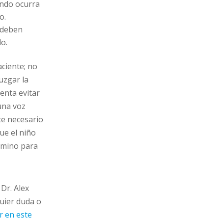
ando ocurra
o.
s deben
o.
ciente; no
uzgar la
tenta evitar
 una voz
te necesario
ue el niño
amino para
Dr. Alex
quier duda o
r en este