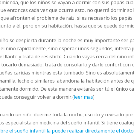
omienda, que los niños se vayan a dormir con sus papás cu
que entonces cada vez que ocurra esto, no querrá dormir sol
 que afronten el problema de raíz, si es necesario los papá
unto a él, pero en su habitación, hasta que se quede dormid
iño se despierta durante la noche es muy importante ser pa
 el niño rápidamente, sino esperar unos segundos; intenta j
el llanto y trata de resistirte. Cuando vayas cerca del niño in
 y tocarlo demasiado, trata de consolarlo y darle confort con
ueñas caricias mientras esta tumbado. Sino es absolutamen
mamilla, leche o similares; abandona la habitación antes de q
tamente dormido. De esta manera evitarás ser tú el único c
pueda conseguir volver a dormir.(
leer mas
)
cuando un niño duerme toda la noche, escrito y revisado por 
s especialista en medicina del sueño infantil. Si tiene cualu
re el sueño infantil la puede realizar directamente el docto