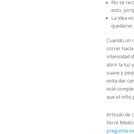
No se rec
esto, por
La idea es
quedarse j
Cuando un n
correr hacia
intensidad d
abrir la luz
suave y peq
evita dar ca
esté comple
que el niño 
Articulo de 
Ferré Médico
pregunta sob