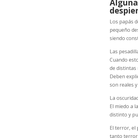
Alguna
despie
Los papás d
pequeño desp
siendo const
Las pesadill
Cuando esto
de distinta
Deben explic
son reales 
La oscurida
El miedo a l
distinto y p
El terror, e
tanto terror