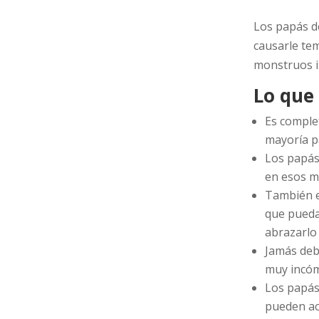
Los papás d
causarle tem
monstruos i
Lo que
Es comple
mayoría p
Los papás
en esos m
También e
que pueda
abrazarlo 
Jamás deb
muy incóm
Los papás 
pueden acu