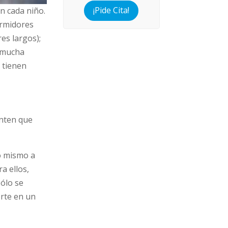
¡Pide Cita!
n cada niño.
ormidores
es largos);
n mucha
 tienen
enten que
o mismo a
a ellos,
sólo se
erte en un