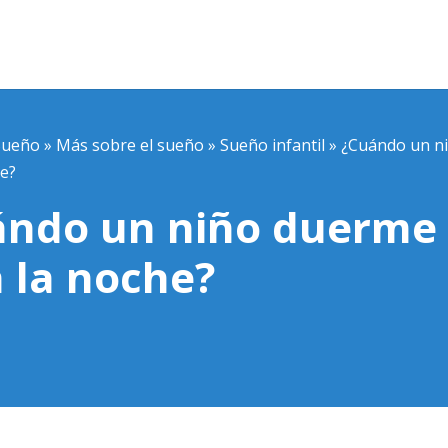
Sueño
»
Más sobre el sueño
»
Sueño infantil
»
¿Cuándo un n
he?
ándo un niño duerme
 la noche?