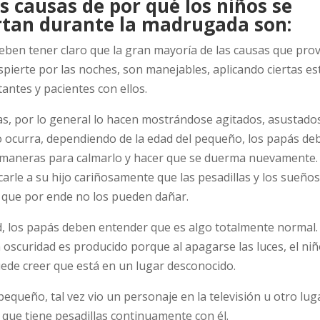
s causas de por qué los niños se
rtan durante la madrugada son:
eben tener claro que la gran mayoría de las causas que pro
ierte por las noches, son manejables, aplicando ciertas es
antes y pacientes con ellos.
as, por lo general lo hacen mostrándose agitados, asustados
 ocurra, dependiendo de la edad del pequeño, los papás de
s maneras para calmarlo y hacer que se duerma nuevamente.
arle a su hijo cariñosamente que las pesadillas y los sueños
y que por ende no los pueden dañar.
d, los papás deben entender que es algo totalmente normal.
a oscuridad es producido porque al apagarse las luces, el ni
uede creer que está en un lugar desconocido.
l pequeño, tal vez vio un personaje en la televisión u otro lug
 que tiene pesadillas continuamente con él.