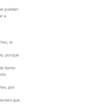
que puedan
ar a
hes, la
ño, porque
e llanto
solo
hes, por
sienten que