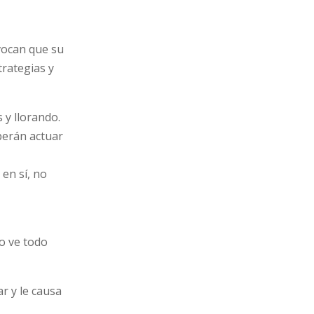
vocan que su
trategias y
 y llorando.
berán actuar
 en sí, no
ño ve todo
ar y le causa