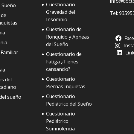
info@doct
Cuestionario
l Sueño
Gravedad del
Tel:
93595
 de
Insomnio
nquietas
Cuestionario de
ia
Ronquido y Apneas
Fac
nia
del Sueño
Inst
Familiar
Lin
Cuestionario de
Fatiga ¿Tienes
cansancio?
sia
Cuestionario
s del
Piernas Inquietas
cadiano
Cuestionario
del sueño
Pediátrico del Sueño
Cuestionario
Pediátrico
Somnolencia