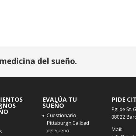
medicina del sueño.
IENTOS
EVALÚA TU
PIDE CI
RNOS
SUEÑO
Pg. de St. 
EÑO
Cuestionario
08022 Bar
Pittsburgh Calidad
Mail:
del Sueño
s