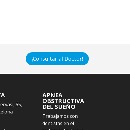
¡Consultar al Doctor!
TA
APNEA
OBSTRUCTIVA
Gervasi, 55,
DEL SUEÑO
celona
Trabajamos con
dentistas en el