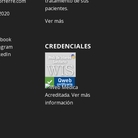
tratamiento de sus
orferre.com
pacientes.
2020
Ver más
ebook
CREDENCIALES
agram
kedIn