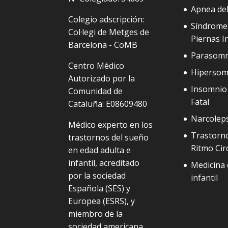
Apnea de
Colegio adscripción:
Síndrome
Col·legi de Metges de
Piernas I
Barcelona - CoMB
Parasomn
Centro Médico
Hipersom
Autorizado por la
Insomnio 
Comunidad de
Fatal
Cataluña: E08609480
Narcolep
Médico experto en los
Trastorno
trastornos del sueño
Ritmo Cir
en edad adulta e
infantil, acreditado
Medicina 
por la sociedad
infantil
Española (SES) y
Europea (ESRS), y
miembro de la
sociedad americana