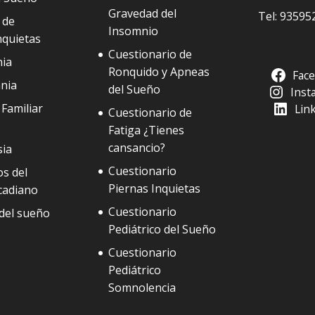
Gravedad del
Tel:
93595
 de
Insomnio
nquietas
Cuestionario de
ia
Ronquido y Apneas
Fac
nia
del Sueño
Inst
Familiar
Lin
Cuestionario de
Fatiga ¿Tienes
cansancio?
sia
Cuestionario
s del
Piernas Inquietas
cadiano
Cuestionario
del sueño
Pediátrico del Sueño
Cuestionario
Pediátrico
Somnolencia