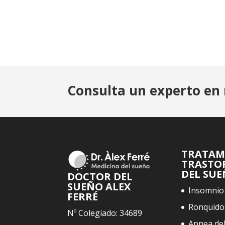
Consulta un experto en 
TRATAM
TRASTO
DEL SU
DOCTOR DEL
SUEÑO ALEX
Insomnio
FERRÉ
Ronquido
Nº Colegiado: 34689
Apnea de