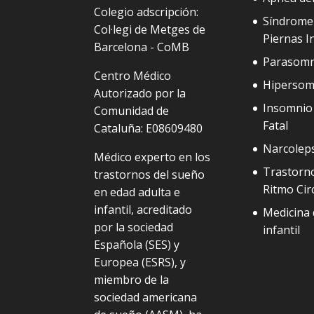
Colegio adscripción:
Síndrome
Col·legi de Metges de
Piernas I
Barcelona - CoMB
Parasomn
Centro Médico
Hipersom
Autorizado por la
Insomnio 
Comunidad de
Fatal
Cataluña: E08609480
Narcolep
Médico experto en los
Trastorno
trastornos del sueño
Ritmo Cir
en edad adulta e
infantil, acreditado
Medicina 
por la sociedad
infantil
Española (SES) y
Europea (ESRS), y
miembro de la
sociedad americana