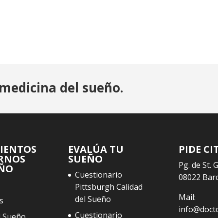
medicina del sueño.
IENTOS
EVALÚA TU
PIDE CI
RNOS
SUEÑO
Pg. de St. 
EÑO
Cuestionario
08022 Bar
Pittsburgh Calidad
Mail:
del Sueño
s
info@doct
Cuestionario
l Sueño