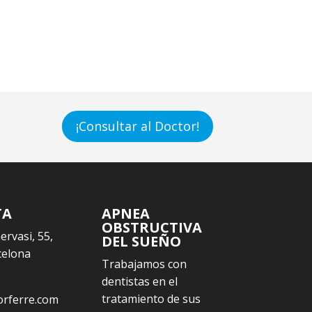
¡Consultar al Doctor!
TA
APNEA
OBSTRUCTIVA
Gervasi, 55,
DEL SUEÑO
celona
Trabajamos con
dentistas en el
tratamiento de sus
orferre.com