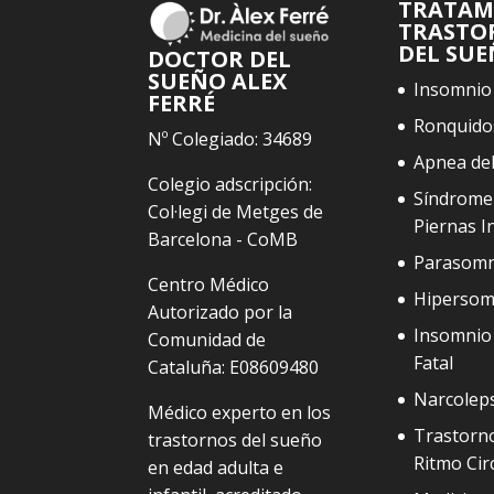
TRATAM
TRASTO
DEL SU
DOCTOR DEL
SUEÑO ALEX
Insomnio
FERRÉ
Ronquido
Nº Colegiado: 34689
Apnea de
Colegio adscripción:
Síndrome
Col·legi de Metges de
Piernas I
Barcelona - CoMB
Parasomn
Centro Médico
Hipersom
Autorizado por la
Insomnio 
Comunidad de
Fatal
Cataluña: E08609480
Narcolep
Médico experto en los
Trastorno
trastornos del sueño
Ritmo Cir
en edad adulta e