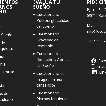
IENTOS
EVALÚA TU
PIDE CI
RNOS
SUEÑO
Pg. de St. 
EÑO
Cuestionario
08022 Bar
Pittsburgh Calidad
Mail:
del Sueño
s
info@doct
Cuestionario
l Sueño
Gravedad del
Tel:
93595
 de
Insomnio
nquietas
Cuestionario de
ia
Ronquido y Apneas
Fac
nia
del Sueño
Inst
Familiar
Lin
Cuestionario de
Fatiga ¿Tienes
cansancio?
sia
Cuestionario
s del
Piernas Inquietas
cadiano