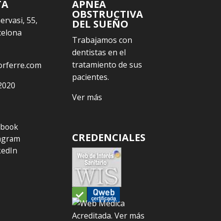
TA
APNEA
OBSTRUCTIVA
Gervasi, 55,
DEL SUEÑO
celona
Trabajamos con
dentistas en el
tratamiento de sus
orferre.com
pacientes.
2020
Ver más
ebook
CREDENCIALES
agram
kedIn