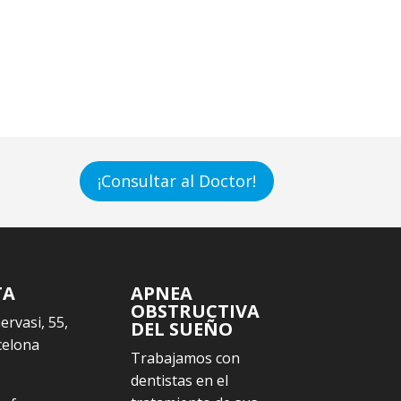
¡Consultar al Doctor!
TA
APNEA
OBSTRUCTIVA
Gervasi, 55,
DEL SUEÑO
celona
Trabajamos con
dentistas en el