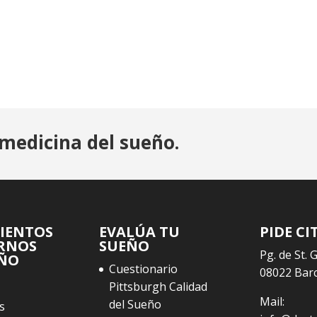
medicina del sueño.
IENTOS
EVALÚA TU
PIDE CI
RNOS
SUEÑO
Pg. de St. 
EÑO
Cuestionario
08022 Bar
Pittsburgh Calidad
Mail:
del Sueño
s