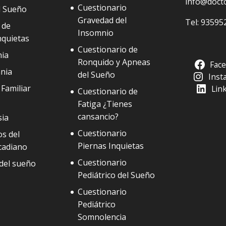
info@doct
Cuestionario
l Sueño
Gravedad del
Tel:
93595
 de
Insomnio
nquietas
Cuestionario de
ia
Ronquido y Apneas
Fac
nia
del Sueño
Inst
Familiar
Lin
Cuestionario de
Fatiga ¿Tienes
cansancio?
sia
Cuestionario
s del
Piernas Inquietas
cadiano
Cuestionario
del sueño
Pediátrico del Sueño
Cuestionario
Pediátrico
Somnolencia