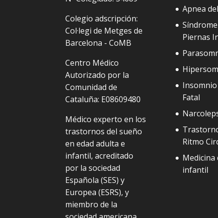
Apnea de
Colegio adscripción:
Síndrome
Col·legi de Metges de
Piernas I
Barcelona - CoMB
Parasomn
Centro Médico
Hipersom
Autorizado por la
Insomnio 
Comunidad de
Fatal
Cataluña: E08609480
Narcolep
Médico experto en los
Trastorno
trastornos del sueño
Ritmo Cir
en edad adulta e
infantil, acreditado
Medicina 
por la sociedad
infantil
Española (SES) y
Europea (ESRS), y
miembro de la
sociedad americana