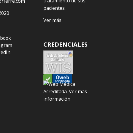
tratamiento de sus
orferre.com
pacientes.
2020
Ver más
ebook
CREDENCIALES
agram
kedIn