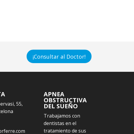
¡Consultar al Doctor!
TA
APNEA
OBSTRUCTIVA
Gervasi, 55,
DEL SUEÑO
celona
Trabajamos con
dentistas en el
tratamiento de sus
orferre.com