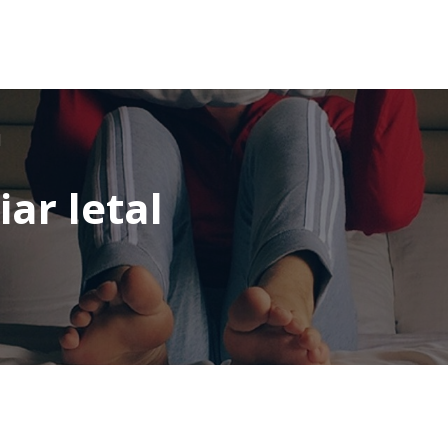
l
ar letal