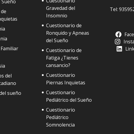
Cuestionario
l Sueño
Gravedad del
Tel:
93595
 de
Insomnio
nquietas
Cuestionario de
ia
Ronquido y Apneas
Fac
nia
del Sueño
Inst
Familiar
Lin
Cuestionario de
Fatiga ¿Tienes
cansancio?
sia
Cuestionario
s del
Piernas Inquietas
cadiano
Cuestionario
del sueño
Pediátrico del Sueño
Cuestionario
Pediátrico
Somnolencia