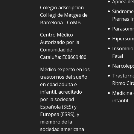
Apnea de
Colegio adscripción:
Síndrome
Col·legi de Metges de
Piernas I
Barcelona - CoMB
Parasomn
Centro Médico
Hipersom
Autorizado por la
Insomnio 
Comunidad de
Fatal
Cataluña: E08609480
Narcolep
Médico experto en los
Trastorno
trastornos del sueño
Ritmo Cir
en edad adulta e
infantil, acreditado
Medicina 
por la sociedad
infantil
Española (SES) y
Europea (ESRS), y
miembro de la
sociedad americana