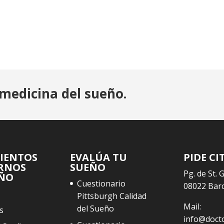
medicina del sueño.
IENTOS
EVALÚA TU
PIDE CI
RNOS
SUEÑO
Pg. de St. 
EÑO
Cuestionario
08022 Bar
Pittsburgh Calidad
Mail:
del Sueño
s
info@doct