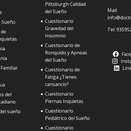
Pittsburgh Calidad
Mail:
del Sueño
s
info@doct
Cuestionario
l Sueño
Gravedad del
Tel:
93595
 de
Insomnio
nquietas
Cuestionario de
ia
Ronquido y Apneas
Fac
nia
del Sueño
Inst
Familiar
Lin
Cuestionario de
Fatiga ¿Tienes
cansancio?
sia
Cuestionario
s del
Piernas Inquietas
cadiano
Cuestionario
del sueño
Pediátrico del Sueño
Cuestionario