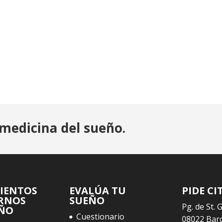
medicina del sueño.
IENTOS
EVALÚA TU
PIDE CI
RNOS
SUEÑO
Pg. de St. 
EÑO
Cuestionario
08022 Bar