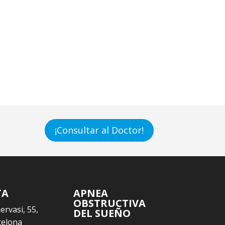
¡Consultar al Doctor!
TA
APNEA
OBSTRUCTIVA
Gervasi, 55,
DEL SUEÑO
celona