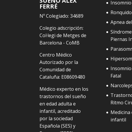
SUEÑO ALEX
Insomnio
FERRÉ
Ronquido
Nº Colegiado: 34689
Apnea de
Colegio adscripción:
Síndrome
Col·legi de Metges de
Piernas I
Barcelona - CoMB
Parasomn
Centro Médico
Hipersom
Autorizado por la
Insomnio 
Comunidad de
Fatal
Cataluña: E08609480
Narcolep
Médico experto en los
Trastorno
trastornos del sueño
Ritmo Cir
en edad adulta e
infantil, acreditado
Medicina 
por la sociedad
infantil
Española (SES) y