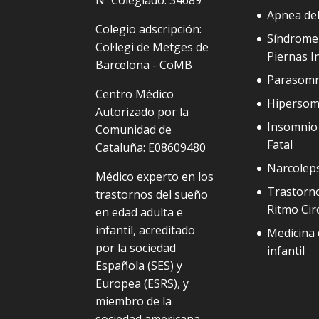
Nº Colegiado: 34689
Apnea de
Colegio adscripción:
Síndrome
Col·legi de Metges de
Piernas I
Barcelona - CoMB
Parasomn
Centro Médico
Hipersom
Autorizado por la
Insomnio 
Comunidad de
Fatal
Cataluña: E08609480
Narcolep
Médico experto en los
Trastorno
trastornos del sueño
Ritmo Cir
en edad adulta e
infantil, acreditado
Medicina 
por la sociedad
infantil
Española (SES) y
Europea (ESRS), y
miembro de la