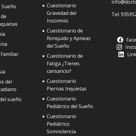
info@doct
Cuestionario
l Sueño
Gravedad del
Tel:
93595
 de
Insomnio
nquietas
Cuestionario de
ia
Ronquido y Apneas
Fac
nia
del Sueño
Inst
Familiar
Lin
Cuestionario de
Fatiga ¿Tienes
cansancio?
sia
Cuestionario
s del
Piernas Inquietas
cadiano
Cuestionario
del sueño
Pediátrico del Sueño
Cuestionario
Pediátrico
Somnolencia