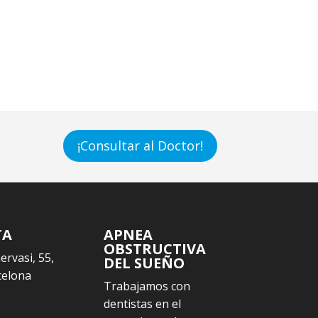
¡Consultar al Doctor!
TA
APNEA
OBSTRUCTIVA
Gervasi, 55,
DEL SUEÑO
celona
Trabajamos con
dentistas en el