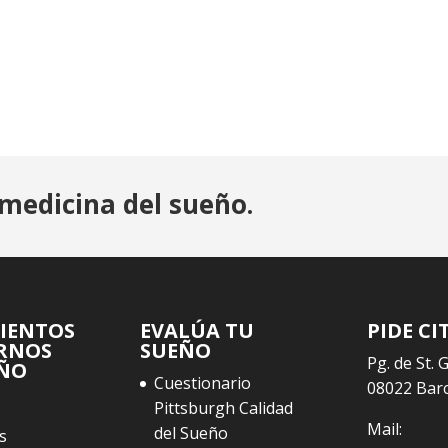
medicina del sueño.
IENTOS
EVALÚA TU
PIDE CI
RNOS
SUEÑO
Pg. de St. 
EÑO
Cuestionario
08022 Bar
Pittsburgh Calidad
Mail:
del Sueño
s